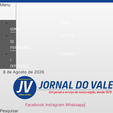
Ir
Menu
para
o
conteúdo
QUEM
SOMOS
POLÍTICA
DE
PRIVACIDADE
CONTATO
/
EXPEDIENTE
8 de Agosto de 2026
Facebook
Instagram
Whatsapp
Pesquisar