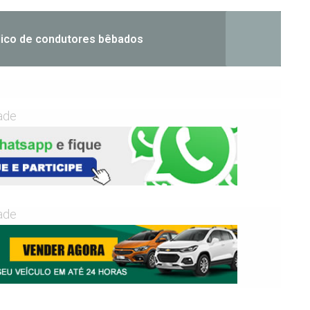
lico de condutores bêbados
ade
ade