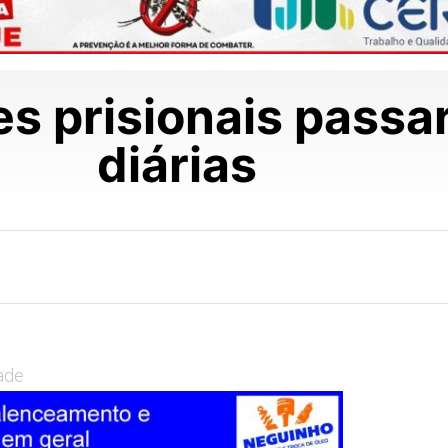
es prisionais passa
diárias
ade