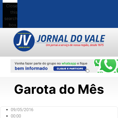
Close
this
search
box.
Garota do Mês
09/05/2016
00:00