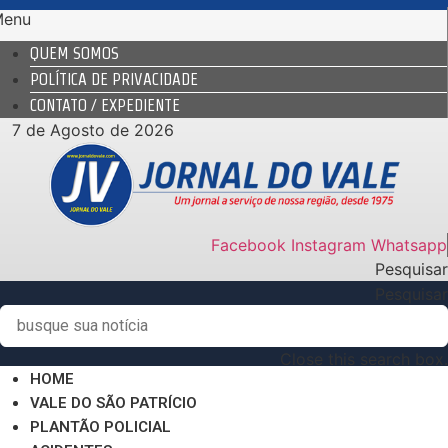
Ir
Menu
para
QUEM SOMOS
o
POLÍTICA DE PRIVACIDADE
conteúdo
CONTATO / EXPEDIENTE
7 de Agosto de 2026
Facebook
Instagram
Whatsapp
Pesquisar
Pesquisar
Close this search box.
HOME
VALE DO SÃO PATRÍCIO
PLANTÃO POLICIAL