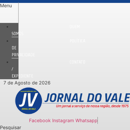
Ir
Menu
para
o
conteúdo
QUEM
SOMOS
POLÍTICA
DE
PRIVACIDADE
CONTATO
/
EXPEDIENTE
7 de Agosto de 2026
Facebook
Instagram
Whatsapp
Pesquisar