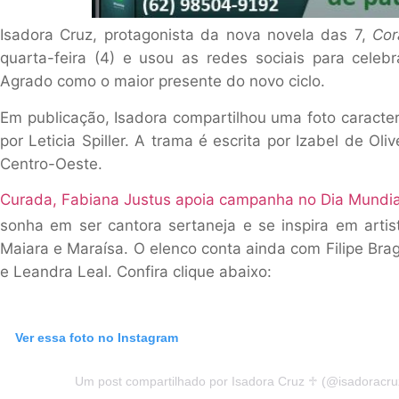
Isadora Cruz, protagonista da nova novela das 7,
Cor
quarta-feira (4) e usou as redes sociais para celeb
Agrado como o maior presente do novo ciclo.
Em publicação, Isadora compartilhou uma foto caracter
por Leticia Spiller. A trama é escrita por Izabel de O
Centro-Oeste.
Curada, Fabiana Justus apoia campanha no Dia Mundial
sonha em ser cantora sertaneja e se inspira em arti
Maiara e Maraísa. O elenco conta ainda com Filipe Br
e Leandra Leal. Confira clique abaixo:
Ver essa foto no Instagram
Um post compartilhado por Isadora Cruz ♱ (@isadoracru