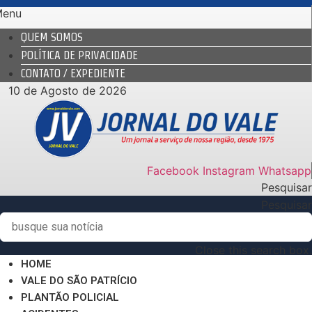
Ir
Menu
para
QUEM SOMOS
o
POLÍTICA DE PRIVACIDADE
conteúdo
CONTATO / EXPEDIENTE
10 de Agosto de 2026
Facebook
Instagram
Whatsapp
Pesquisar
Pesquisar
Close this search box.
HOME
VALE DO SÃO PATRÍCIO
PLANTÃO POLICIAL