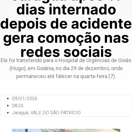
dias internado
depois de acidente
gera comoção nas
redes sociais
Ele foi transferido para o Hospital de Urgências de Goiás
(Hugo), em Goiânia, no dia 29 de dezembro, onde
permaneceu até falecer na quarta-feira (7).
09/01/2026
08:26
Jaraguá
,
VALE DO SÃO PATRÍCIO