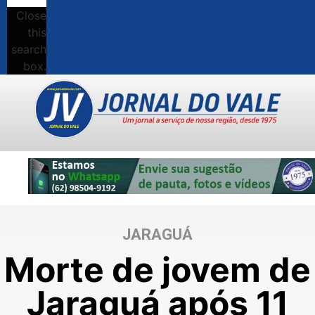
Close
this
search
box.
JARAGUÁ
Morte de jovem de
Jaraguá após 11