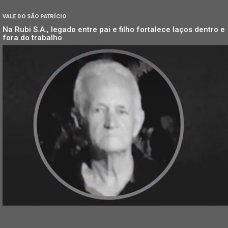
VALE DO SÃO PATRÍCIO
Na Rubi S.A., legado entre pai e filho fortalece laços dentro e
fora do trabalho