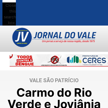
Close
this
search
box.
VALE SÃO PATRÍCIO
Carmo do Rio
Verde e Joviânia