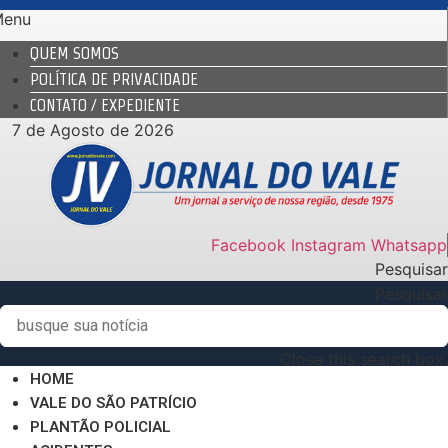
Ir
Menu
para
QUEM SOMOS
o
POLÍTICA DE PRIVACIDADE
conteúdo
CONTATO / EXPEDIENTE
7 de Agosto de 2026
Facebook
Instagram
Whatsapp
Pesquisar
Pesquisar
Close this search box.
HOME
VALE DO SÃO PATRÍCIO
PLANTÃO POLICIAL