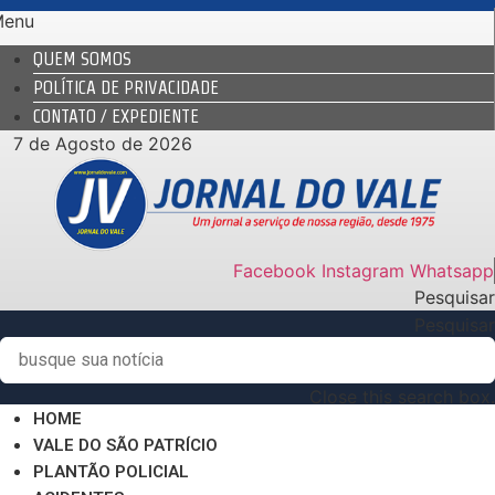
Ir
Menu
para
QUEM SOMOS
o
POLÍTICA DE PRIVACIDADE
conteúdo
CONTATO / EXPEDIENTE
7 de Agosto de 2026
Facebook
Instagram
Whatsapp
Pesquisar
Pesquisar
Close this search box.
HOME
VALE DO SÃO PATRÍCIO
PLANTÃO POLICIAL