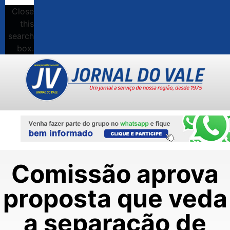
Close
this
search
box.
Comissão aprova
proposta que veda
a separação de