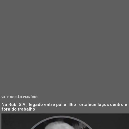
VALE DO SÃO PATRÍCIO
Na Rubi S.A., legado entre pai e filho fortalece laços dentro e
fora do trabalho