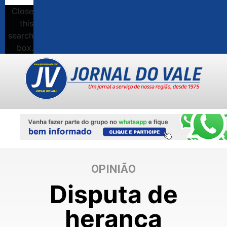
Close
this
search
box.
OPINIÃO
Disputa de
herança