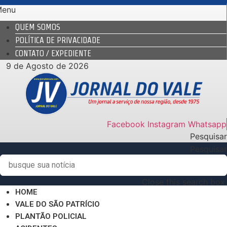
Ir
Menu
para
QUEM SOMOS
o
POLÍTICA DE PRIVACIDADE
conteúdo
CONTATO / EXPEDIENTE
9 de Agosto de 2026
Facebook
Instagram
Whatsapp
Pesquisar
Pesquisar
Close this search box.
HOME
VALE DO SÃO PATRÍCIO
PLANTÃO POLICIAL