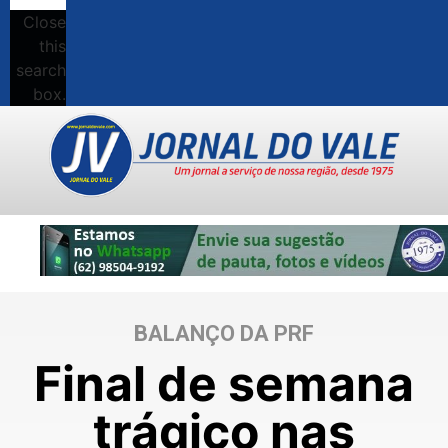
Close
this
search
box.
BALANÇO DA PRF
Final de semana
trágico nas