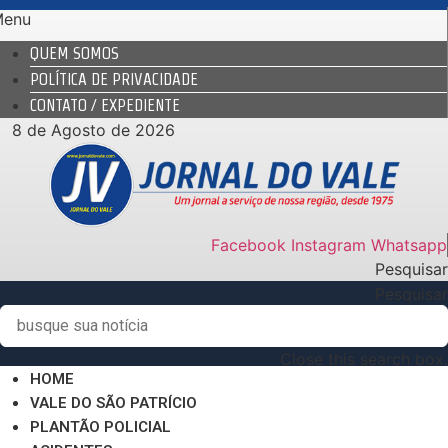
Ir
Menu
para
QUEM SOMOS
o
POLÍTICA DE PRIVACIDADE
conteúdo
CONTATO / EXPEDIENTE
8 de Agosto de 2026
Facebook
Instagram
Whatsapp
Pesquisar
Pesquisar
Close this search box.
HOME
VALE DO SÃO PATRÍCIO
PLANTÃO POLICIAL