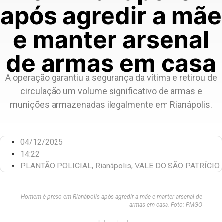
após agredir a mãe
e manter arsenal
de armas em casa
A operação garantiu a segurança da vítima e retirou de
circulação um volume significativo de armas e
munições armazenadas ilegalmente em Rianápolis.
04/12/2025
14:22
PLANTÃO POLICIAL
,
Rianápolis
,
VALE DO SÃO PATRÍCIO
Homem é preso em Rianápolis após agredir a mãe e manter arsenal de
armas em casa. Foto: PMGO