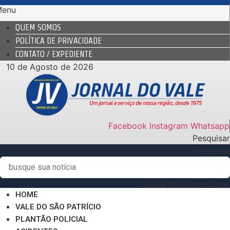
Ir
Menu
para
QUEM SOMOS
o
POLÍTICA DE PRIVACIDADE
conteúdo
CONTATO / EXPEDIENTE
10 de Agosto de 2026
Facebook
Instagram
Whatsapp
Pesquisar
Pesquisar
Close this search box.
HOME
VALE DO SÃO PATRÍCIO
PLANTÃO POLICIAL