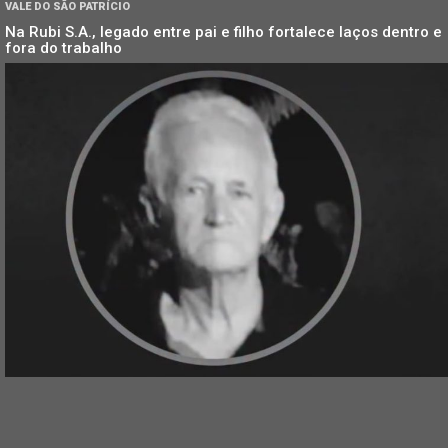
VALE DO SÃO PATRÍCIO
Na Rubi S.A., legado entre pai e filho fortalece laços dentro e
fora do trabalho