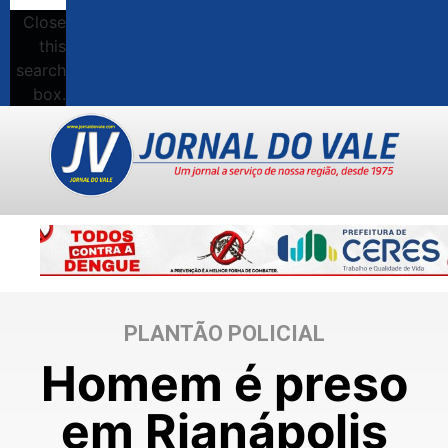
Close
this
search
box.
PLANTÃO POLICIAL
Homem é preso
em Rianápolis