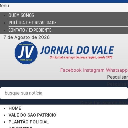
Ir
Menu
para
QUEM SOMOS
o
POLÍTICA DE PRIVACIDADE
conteúdo
CONTATO / EXPEDIENTE
7 de Agosto de 2026
Facebook
Instagram
Whatsapp
Pesquisar
Pesquisar
Close this search box.
HOME
VALE DO SÃO PATRÍCIO
PLANTÃO POLICIAL