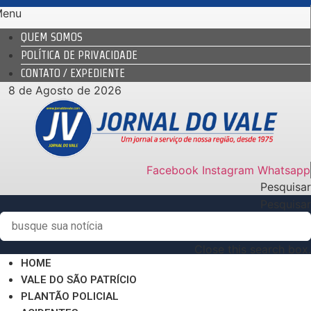
Ir
Menu
para
QUEM SOMOS
o
POLÍTICA DE PRIVACIDADE
conteúdo
CONTATO / EXPEDIENTE
8 de Agosto de 2026
Facebook
Instagram
Whatsapp
Pesquisar
Pesquisar
Close this search box.
HOME
VALE DO SÃO PATRÍCIO
PLANTÃO POLICIAL