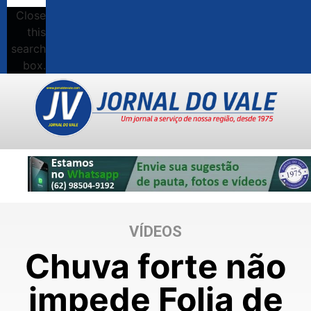
Close
this
search
box.
VÍDEOS
Chuva forte não
impede Folia de