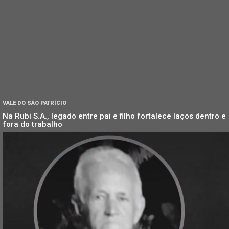
VALE DO SÃO PATRÍCIO
Na Rubi S.A., legado entre pai e filho fortalece laços dentro e
fora do trabalho