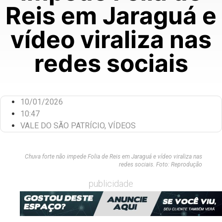
Reis em Jaraguá e
vídeo viraliza nas
redes sociais
10/01/2026
10:47
VALE DO SÃO PATRÍCIO
,
VÍDEOS
Chuva forte não impede Folia de Reis em Jaraguá e vídeo viraliza nas
redes sociais. Foto: Reprodução
publicidade