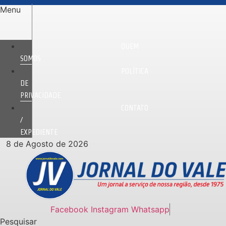
Ir
Menu
para
o
conteúdo
QUEM
SOMOS
POLÍTICA
DE
PRIVACIDADE
CONTATO
/
EXPEDIENTE
8 de Agosto de 2026
Facebook
Instagram
Whatsapp
Pesquisar