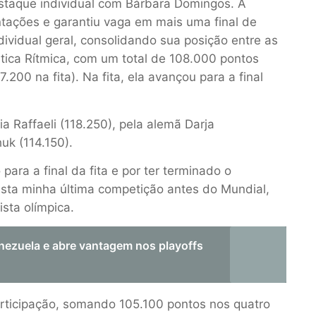
staque individual com Bárbara Domingos. A
ntações e garantiu vaga em mais uma final de
dividual geral, consolidando sua posição entre as
ica Rítmica, com um total de 108.000 pontos
200 na fita). Na fita, ela avançou para a final
ia Raffaeli (118.250), pela alemã Darja
uk (114.150).
 para a final da fita e por ter terminado o
nesta minha última competição antes do Mundial,
ista olímpica.
enezuela e abre vantagem nos playoffs
ticipação, somando 105.100 pontos nos quatro