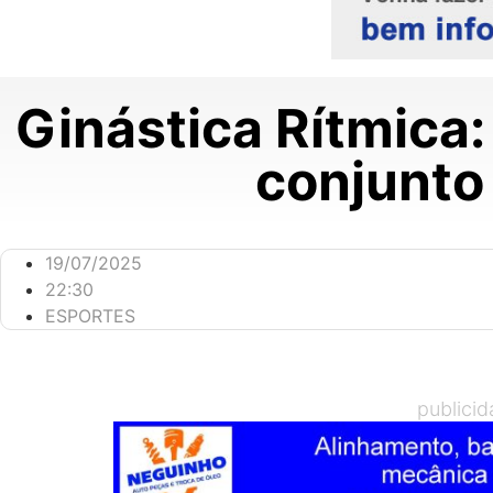
Ginástica Rítmica:
conjunto
19/07/2025
22:30
ESPORTES
publici