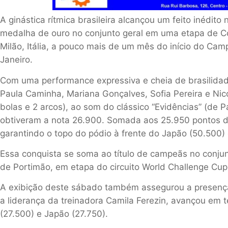
A ginástica rítmica brasileira alcançou um feito inédito
medalha de ouro no conjunto geral em uma etapa de Co
Milão, Itália, a pouco mais de um mês do início do Ca
Janeiro.
Com uma performance expressiva e cheia de brasilidad
Paula Caminha, Mariana Gonçalves, Sofia Pereira e Nico
bolas e 2 arcos), ao som do clássico “Evidências” (de P
obtiveram a nota 26.900. Somada aos 25.950 pontos do 
garantindo o topo do pódio à frente do Japão (50.500)
Essa conquista se soma ao título de campeãs no conju
de Portimão, em etapa do circuito World Challenge Cup
A exibição deste sábado também assegurou a presença d
a liderança da treinadora Camila Ferezin, avançou em te
(27.500) e Japão (27.750).