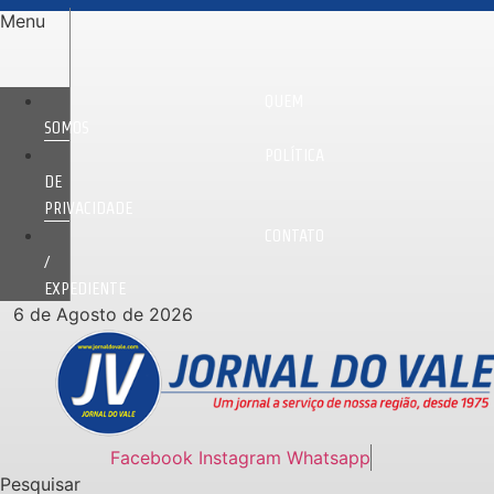
Ir
Menu
para
o
conteúdo
QUEM
SOMOS
POLÍTICA
DE
PRIVACIDADE
CONTATO
/
EXPEDIENTE
6 de Agosto de 2026
Facebook
Instagram
Whatsapp
Pesquisar