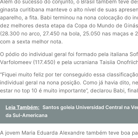
Além do sucesso do conjunto, o Brasil também teve de
ginasta curitibana manteve o alto nível de suas aprese
aparelho, a fita. Babi terminou na nona colocação do in
dez melhores desta etapa da Copa do Mundo de Ginást
(28.300 no arco, 27.450 na bola, 25.050 nas maças e 27.
com a sexta melhor nota.
O pódio do individual geral foi formado pela italiana Sof
Varfolomeev (117.450) e pela ucraniana Taisiia Onofriich
“Fiquei muito feliz por ter conseguido essa classificação
individual geral na nona posição. Como já havia dito, 
estar no top 10 é muito importante”, declarou Babi, final
Leia Também:
Santos goleia Universidad Central na V
da Sul-Americana
A jovem Maria Eduarda Alexandre também teve boa par