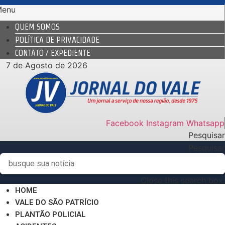
Ir
Menu
para
QUEM SOMOS
o
POLÍTICA DE PRIVACIDADE
conteúdo
CONTATO / EXPEDIENTE
7 de Agosto de 2026
Facebook
Instagram
Whatsapp
Pesquisar
Pesquisar
Close this search box.
HOME
VALE DO SÃO PATRÍCIO
PLANTÃO POLICIAL