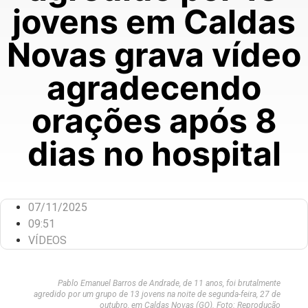
jovens em Caldas
Novas grava vídeo
agradecendo
orações após 8
dias no hospital
07/11/2025
09:51
VÍDEOS
Pablo Emanuel Barros de Andrade, de 11 anos, foi brutalmente
agredido por um grupo de 13 jovens na noite de segunda-feira, 27 de
outubro, em Caldas Novas (GO). Foto: Reprodução