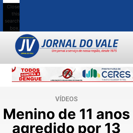
Close
this
search
box.
VÍDEOS
Menino de 11 anos
agredido por 13